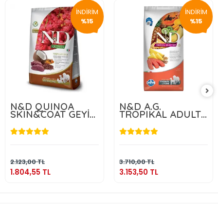
İNDİRİM
İNDİRİM
%15
%15
N&D QUINOA
N&D A.G.
SKIN&COAT GEYİK
TROPIKAL ADULT
2.5 KG
MEDIUM & MAXI
SALMON 10 KG
1.804,55 TL
3.153,50 TL
Sepete Ekle
Sepete Ekle
2.123,00 TL
3.710,00 TL
1.804,55 TL
3.153,50 TL