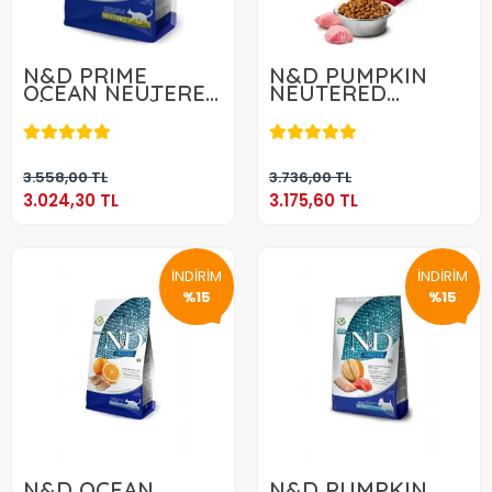
N&D PRIME
N&D PUMPKIN
OCEAN NEUTERED
NEUTERED
RİNGA BALIĞI &
BILDIRCIN & NAR
3.024,30 TL
3.175,60 TL
PORTAKAL 5 KG
5 KG
Sepete Ekle
Sepete Ekle
3.558,00 TL
3.736,00 TL
3.024,30 TL
3.175,60 TL
İNDİRİM
İNDİRİM
%15
%15
N&D OCEAN
N&D PUMPKIN