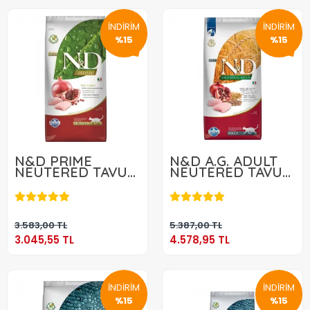
İNDİRİM
İNDİRİM
%15
%15
N&D PRİME
N&D A.G. ADULT
NEUTERED TAVUK
NEUTERED TAVUK
& NAR 5 KG
& NAR 10 KG
3.045,55 TL
4.578,95 TL
Sepete Ekle
Sepete Ekle
3.583,00 TL
5.387,00 TL
3.045,55 TL
4.578,95 TL
İNDİRİM
İNDİRİM
%15
%15