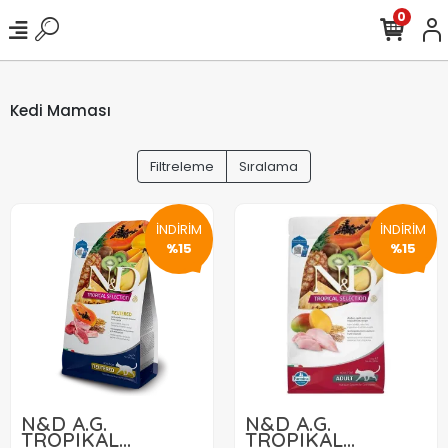
0
Kedi Maması
Filtreleme
Sıralama
İNDİRİM
İNDİRİM
%15
%15
N&D A.G.
N&D A.G.
TROPIKAL
TROPIKAL