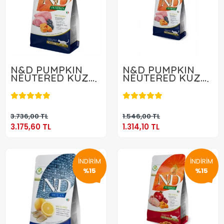
N&D PUMPKIN
N&D PUMPKIN
NEUTERED KUZU
NEUTERED KUZU
& YABAN MERSİNİ
& YABAN MERSİNİ
3.175,60 TL
1.314,10 TL
5 KG
1,5 KG
Sepete Ekle
Sepete Ekle
3.736,00 TL
1.546,00 TL
3.175,60 TL
1.314,10 TL
İNDİRİM
İNDİRİM
%15
%15