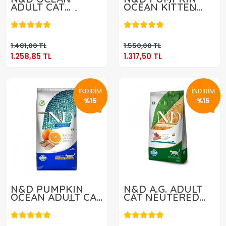
ADULT CAT
OCEAN KİTTEN
NEUTERED RİNGA
MORİNA BALIĞI &
1.258,85 TL
1.317,50 TL
& PORTAKAL 1,5
KARİDES KAVUN
KG
1,5 KG
Sepete Ekle
Sepete Ekle
1.481,00 TL
1.550,00 TL
1.258,85 TL
1.317,50 TL
İNDİRİM
İNDİRİM
%15
%15
N&D PUMPKIN
N&D A.G. ADULT
OCEAN ADULT CAT
CAT NEUTERED
RİNGA BALIĞI &
HİNDİ 10 KG
3.024,30 TL
4.578,95 TL
PORTAKAL 5 KG