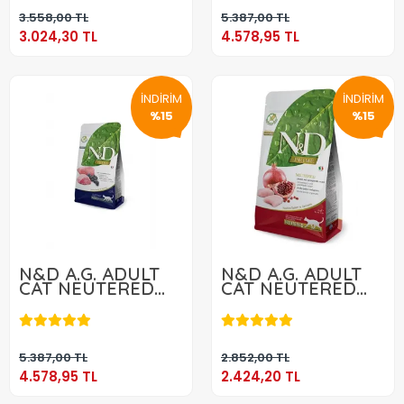
Sepete Ekle
Sepete Ekle
3.558,00 TL
5.387,00 TL
3.024,30 TL
4.578,95 TL
İNDİRİM
İNDİRİM
%15
%15
N&D A.G. ADULT
N&D A.G. ADULT
CAT NEUTERED
CAT NEUTERED
KUZU & YABAN
TAVUK & NAR 5
4.578,95 TL
2.424,20 TL
MERSİNİ 10 KG
KG
Sepete Ekle
Sepete Ekle
5.387,00 TL
2.852,00 TL
4.578,95 TL
2.424,20 TL