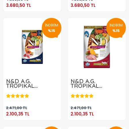
3.680,50 TL
3.680,50 TL
İNDİRİM
İNDİRİM
%15
%15
N&D A.G.
N&D A.G.
TROPIKAL
TROPIKAL
NEUTERED LAMB
NEUTERED
2.100,35 TL
2.100,35 TL
5 KG
CHICKEN 5 KG
Sepete Ekle
Sepete Ekle
2.471,00 TL
2.471,00 TL
2.100,35 TL
2.100,35 TL