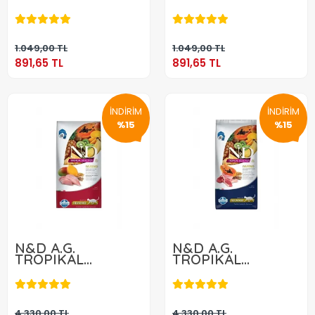
NEUTERED LAMB
NEUTERED
891,65 TL
891,65 TL
1,5 KG
CHICKEN 1,5 KG
Sepete Ekle
Sepete Ekle
1.049,00 TL
1.049,00 TL
891,65 TL
891,65 TL
İNDİRİM
İNDİRİM
%15
%15
N&D A.G.
N&D A.G.
TROPIKAL
TROPIKAL
NEUTERED
NEUTERED LAMB
3.680,50 TL
3.680,50 TL
CHICKEN 10KG
10KG
Sepete Ekle
Sepete Ekle
4.330,00 TL
4.330,00 TL