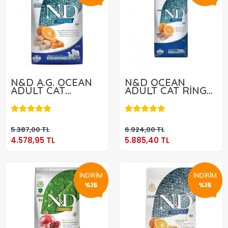
N&D A.G. OCEAN
N&D OCEAN
ADULT CAT
ADULT CAT RİNGA
NEUTERED
BALIĞI &
4.578,95 TL
5.885,40 TL
SOMON &
PORTAKAL 10 KG
PORTAKAL 10 KG
Sepete Ekle
Sepete Ekle
5.387,00 TL
6.924,00 TL
4.578,95 TL
5.885,40 TL
İNDİRİM
İNDİRİM
%15
%15