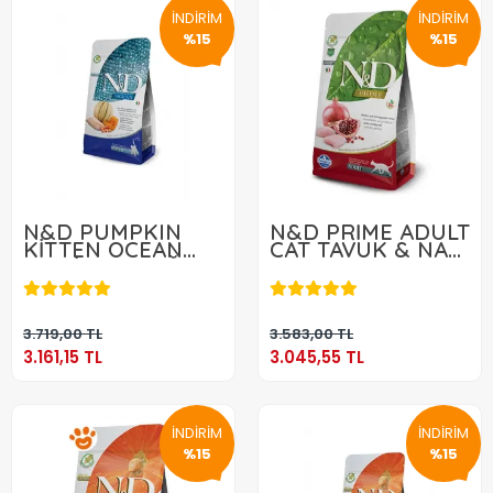
İNDİRİM
İNDİRİM
%15
%15
N&D PUMPKIN
N&D PRİME ADULT
KİTTEN OCEAN
CAT TAVUK & NAR
MORİNA BALIĞI
5 KG
3.161,15 TL
3.045,55 TL
BALKABAĞI
KARİDES KAVUN
5KG
Sepete Ekle
Sepete Ekle
3.719,00 TL
3.583,00 TL
3.161,15 TL
3.045,55 TL
İNDİRİM
İNDİRİM
%15
%15