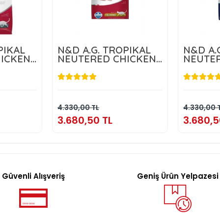
PIKAL
N&D A.G. TROPIKAL
N&D A.
ICKEN
NEUTERED CHICKEN
NEUTE
10KG
10KG
L
3.680,50 TL
3.
kle
Sepete Ekle
4.330,00 TL
4.330,00 
3.680,50 TL
3.680,5
Güvenli Alışveriş
Geniş Ürün Yelpazesi