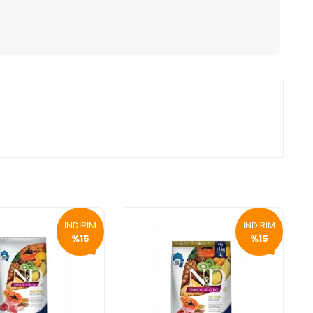
İNDİRİM
İNDİRİM
%15
%15