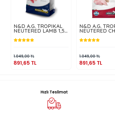
N&D A.G. TROPIKAL
N&D A.G. TRO
NEUTERED LAMB 1,5
NEUTERED CH
KG
1,5 KG
891,65 TL
891,65 T
Sepete Ekle
Sepete E
1.049,00 TL
1.049,00 TL
891,65 TL
891,65 TL
Hızlı Teslimat