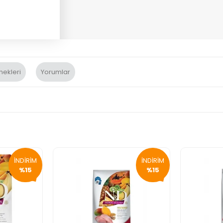
nekleri
Yorumlar
İNDİRİM
İNDİRİM
%15
%15