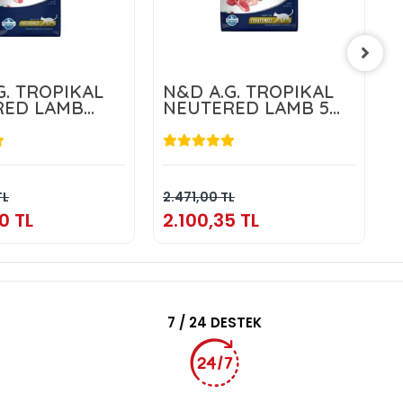
G. TROPIKAL
N&D A.G. TROPIKAL
RED LAMB
NEUTERED LAMB 5
KG
5
680,50 TL
2.100,35 TL
Sepete Ekle
Sepete Ekle
TL
2.471,00 TL
2
0 TL
2.100,35 TL
2
7 / 24 DESTEK