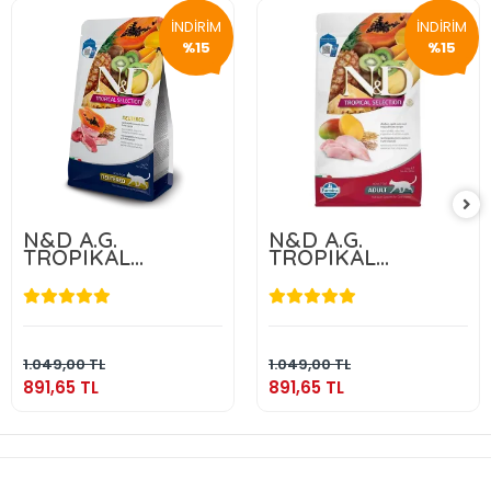
İNDİRİM
İNDİRİM
%15
%15
N&D A.G.
N&D A.G.
TROPIKAL
TROPIKAL
NEUTERED LAMB
NEUTERED
1,5 KG
CHICKEN 1,5 KG
891,65 TL
891,65 TL
Sepete Ekle
Sepete Ekle
1.049,00 TL
1.049,00 TL
891,65 TL
891,65 TL