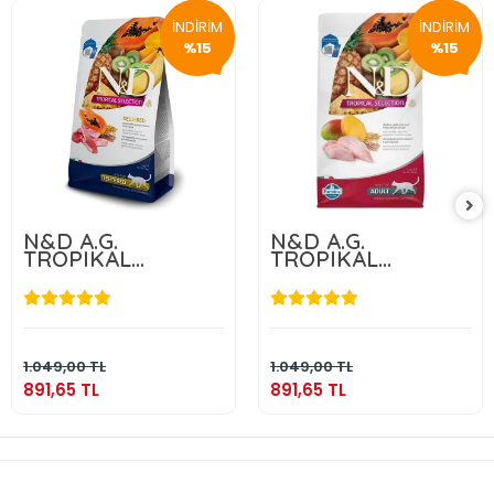
İNDİRİM
İNDİRİM
%15
%15
N&D A.G.
N&D A.G.
TROPIKAL
TROPIKAL
NEUTERED LAMB
NEUTERED
1,5 KG
CHICKEN 1,5 KG
891,65 TL
891,65 TL
Sepete Ekle
Sepete Ekle
1.049,00 TL
1.049,00 TL
891,65 TL
891,65 TL