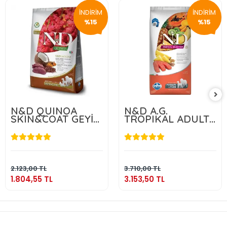
İNDİRİM
İNDİRİM
%15
%15
N&D QUINOA
N&D A.G.
SKIN&COAT GEYİK
TROPIKAL ADULT
2.5 KG
MEDIUM & MAXI
SALMON 10 KG
1.804,55 TL
3.153,50 TL
Sepete Ekle
Sepete Ekle
2.123,00 TL
3.710,00 TL
1.804,55 TL
3.153,50 TL