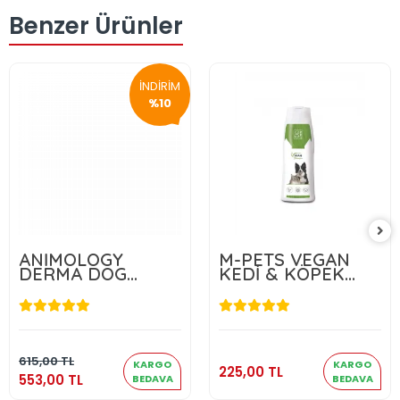
Benzer Ürünler
İNDİRİM
%10
ANİMOLOGY
M-PETS VEGAN
DERMA DOG
KEDİ & KÖPEK
SHAMPOO 250 ML
ŞAMPUANI 250ML
( KURU ŞAMPUAN
)
553,00 TL
225,00 TL
Sepete Ekle
Sepete Ekle
615,00 TL
KARGO
KARGO
225,00 TL
553,00 TL
BEDAVA
BEDAVA