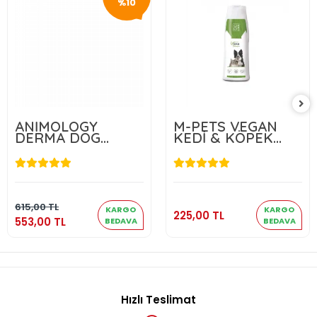
%10
ANİMOLOGY
M-PETS VEGAN
DERMA DOG
KEDİ & KÖPEK
SHAMPOO 250 ML
ŞAMPUANI 250ML
( KURU ŞAMPUAN
)
553,00 TL
225,00 TL
Sepete Ekle
Sepete Ekle
615,00 TL
KARGO
KARGO
225,00 TL
553,00 TL
BEDAVA
BEDAVA
Hızlı Teslimat