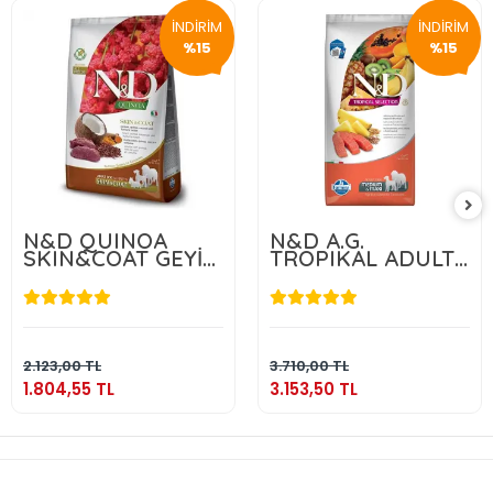
İNDİRİM
İNDİRİM
%15
%15
N&D QUINOA
N&D A.G.
SKIN&COAT GEYİK
TROPIKAL ADULT
2.5 KG
MEDIUM & MAXI
SALMON 10 KG
1.804,55 TL
3.153,50 TL
Sepete Ekle
Sepete Ekle
2.123,00 TL
3.710,00 TL
1.804,55 TL
3.153,50 TL