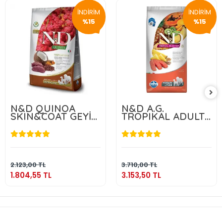
İNDİRİM
İNDİRİM
%15
%15
N&D QUINOA
N&D A.G.
SKIN&COAT GEYİK
TROPIKAL ADULT
2.5 KG
MEDIUM & MAXI
SALMON 10 KG
1.804,55 TL
3.153,50 TL
Sepete Ekle
Sepete Ekle
2.123,00 TL
3.710,00 TL
1.804,55 TL
3.153,50 TL