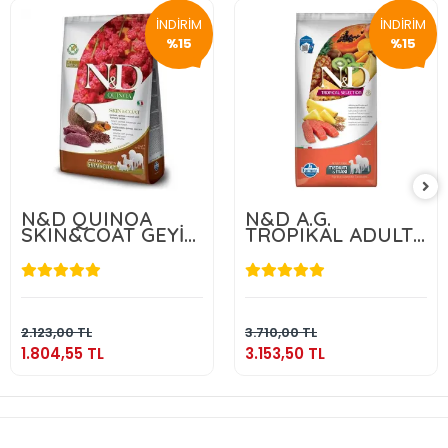
İNDİRİM
İNDİRİM
%15
%15
N&D QUINOA
N&D A.G.
SKIN&COAT GEYİK
TROPIKAL ADULT
2.5 KG
MEDIUM & MAXI
SALMON 10 KG
1.804,55 TL
3.153,50 TL
Sepete Ekle
Sepete Ekle
2.123,00 TL
3.710,00 TL
1.804,55 TL
3.153,50 TL