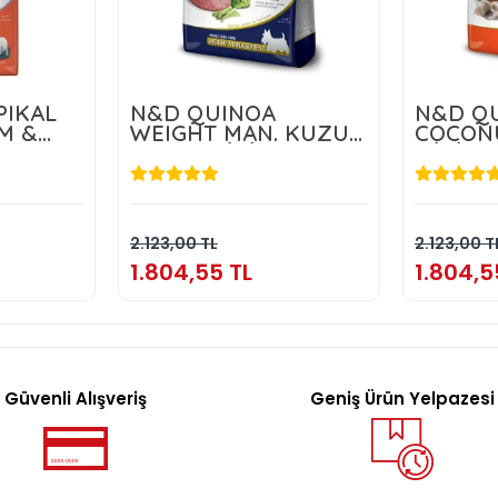
PIKAL
N&D QUINOA
N&D QU
M &
WEIGHT MAN. KUZU
COCON
 10 KG
ADULT MİNİ 2,5 KG
MİNİ 2,
TL
1.804,55 TL
1
kle
Sepete Ekle
2.123,00 TL
2.123,00 T
1.804,55 TL
1.804,5
Güvenli Alışveriş
Geniş Ürün Yelpazesi