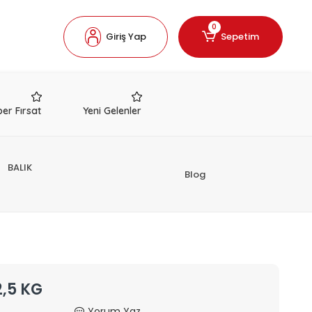
0
Giriş Yap
Sepetim
er Fırsat
Yeni Gelenler
BALIK
Blog
,5 KG
Yorum Yaz