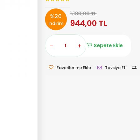
1.180,00 TL
%20
944,00 TL
indirim
Sepete Ekle
Favorilerime Ekle
Tavsiye Et