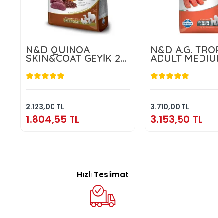
N&D QUINOA
N&D A.G. TRO
SKIN&COAT GEYİK 2.5
ADULT MEDIU
KG
MAXI SALMON
1.804,55 TL
3.153,50 
Sepete Ekle
Sepete E
2.123,00 TL
3.710,00 TL
1.804,55 TL
3.153,50 TL
Hızlı Teslimat