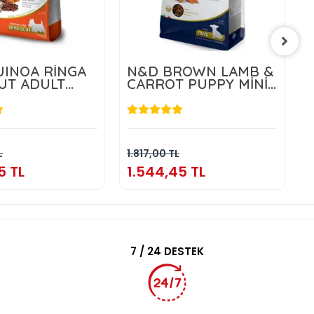
INOA RİNGA
N&D BROWN LAMB &
UT ADULT
CARROT PUPPY MİNİ
5 KG
1,5 KG
.804,55 TL
1.544,45 TL
Sepete Ekle
Sepete Ekle
L
1.817,00 TL
3
5 TL
1.544,45 TL
3
7 / 24 DESTEK