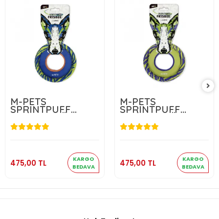
M-PETS
M-PETS
SPRINTPUFF
SPRINTPUFF
FRISBEE KÖPEK
FRISBEE KÖPEK
OYUNCAĞI
OYUNCAĞI
BLUE/GREEN
GREEN/PURPLE
475,00 TL
475,00 TL
Sepete Ekle
Sepete Ekle
KARGO
KARGO
475,00 TL
475,00 TL
BEDAVA
BEDAVA