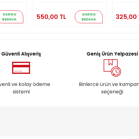
kle
Sepete Ekle
KARGO
KARGO
550,00 TL
325,00 
BEDAVA
BEDAVA
Güvenli Alışveriş
Geniş Ürün Yelpazesi
venli ve kolay ödeme
Binlerce ürün ve kampa
sistemi
seçeneği