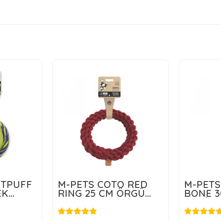
NTPUFF
M-PETS COTO RED
M-PETS
EK
RING 25 CM ÖRGÜ
BONE 3
HALKA OYUNCAK
KEMİK
LE
TL
550,00 TL
3