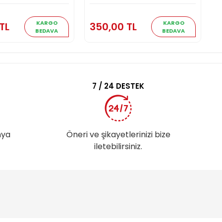
Sepete Ekle
Sepete Ekle
KARGO
KARGO
TL
350,00 TL
3
BEDAVA
BEDAVA
7 / 24 DESTEK
nya
Öneri ve şikayetlerinizi bize
iletebilirsiniz.