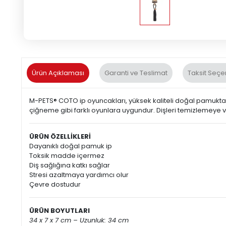
Ürün Açıklaması
Garanti ve Teslimat
Taksit Seçe
M-PETS® COTO ip oyuncakları, yüksek kaliteli doğal pamuktan
çiğneme gibi farklı oyunlara uygundur. Dişleri temizlemeye ve 
ÜRÜN ÖZELLİKLERİ
Dayanıklı doğal pamuk ip
Toksik madde içermez
Diş sağlığına katkı sağlar
Stresi azaltmaya yardımcı olur
Çevre dostudur
ÜRÜN BOYUTLARI
34 x 7 x 7 cm – Uzunluk: 34 cm