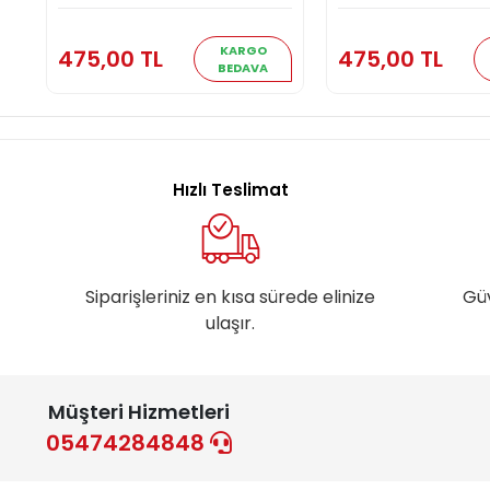
Sepete Ekle
Sepete E
KARGO
475,00 TL
475,00 TL
BEDAVA
Hızlı Teslimat
Siparişleriniz en kısa sürede elinize
Gü
ulaşır.
Müşteri Hizmetleri
05474284848