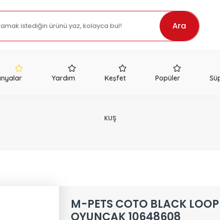
Ara
nyalar
Yardım
Keşfet
Popüler
Süp
KUŞ
M-PETS COTO BLACK LOOP
OYUNCAK 10648608