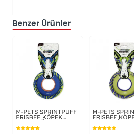
Benzer Ürünler
M-PETS SPRINTPUFF
M-PETS SPRI
FRISBEE KÖPEK
FRISBEE KÖP
OYUNCAĞI
OYUNCAĞI
BLUE/GREEN
GREEN/PURP
475,00 TL
475,00 