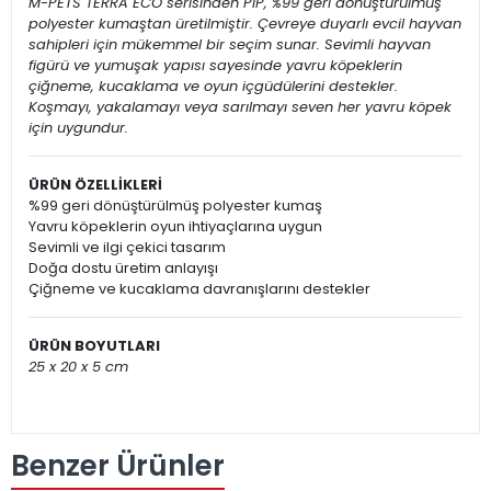
M-PETS TERRA ECO serisinden PIP, %99 geri dönüştürülmüş
polyester kumaştan üretilmiştir. Çevreye duyarlı evcil hayvan
sahipleri için mükemmel bir seçim sunar. Sevimli hayvan
figürü ve yumuşak yapısı sayesinde yavru köpeklerin
çiğneme, kucaklama ve oyun içgüdülerini destekler.
Koşmayı, yakalamayı veya sarılmayı seven her yavru köpek
için uygundur.
ÜRÜN ÖZELLİKLERİ
%99 geri dönüştürülmüş polyester kumaş
Yavru köpeklerin oyun ihtiyaçlarına uygun
Sevimli ve ilgi çekici tasarım
Doğa dostu üretim anlayışı
Çiğneme ve kucaklama davranışlarını destekler
ÜRÜN BOYUTLARI
25 x 20 x 5 cm
Benzer Ürünler