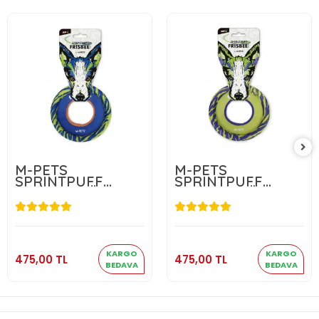
M-PETS
M-PETS
SPRINTPUFF
SPRINTPUFF
FRISBEE KÖPEK
FRISBEE KÖPEK
OYUNCAĞI
OYUNCAĞI
BLUE/GREEN
GREEN/PURPLE
475,00 TL
475,00 TL
Sepete Ekle
Sepete Ekle
KARGO
KARGO
475,00 TL
475,00 TL
BEDAVA
BEDAVA