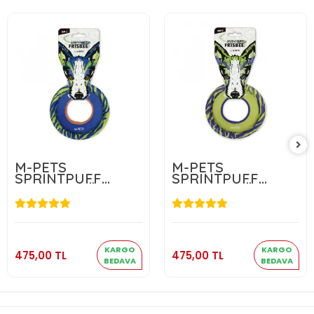
M-PETS
M-PETS
SPRINTPUFF
SPRINTPUFF
FRISBEE KÖPEK
FRISBEE KÖPEK
OYUNCAĞI
OYUNCAĞI
BLUE/GREEN
GREEN/PURPLE
475,00 TL
475,00 TL
Sepete Ekle
Sepete Ekle
KARGO
KARGO
475,00 TL
475,00 TL
BEDAVA
BEDAVA