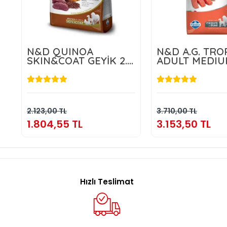
N&D QUINOA
N&D A.G. TRO
SKIN&COAT GEYİK 2.5
ADULT MEDIU
KG
MAXI SALMON
1.804,55 TL
3.153,50 
Sepete Ekle
Sepete E
2.123,00 TL
3.710,00 TL
1.804,55 TL
3.153,50 TL
Hızlı Teslimat