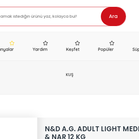
Ara
nyalar
Yardım
Keşfet
Popüler
Süp
KUŞ
N&D A.G. ADULT LIGHT ME
& NAR 12 KG