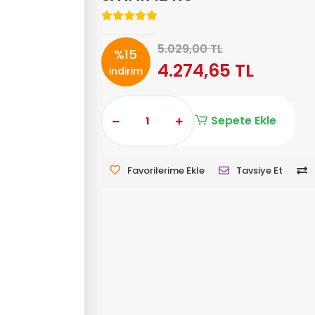
5.029,00 TL
%15
4.274,65 TL
indirim
Sepete Ekle
Favorilerime Ekle
Tavsiye Et