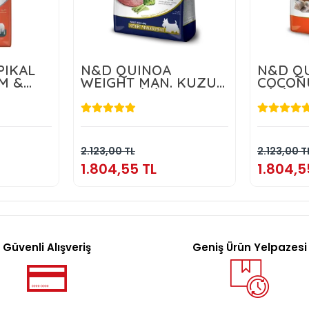
PIKAL
N&D QUINOA
N&D QU
M &
WEIGHT MAN. KUZU
COCON
 10 KG
ADULT MİNİ 2,5 KG
MİNİ 2,
TL
1.804,55 TL
1
kle
Sepete Ekle
2.123,00 TL
2.123,00 T
1.804,55 TL
1.804,5
Güvenli Alışveriş
Geniş Ürün Yelpazesi