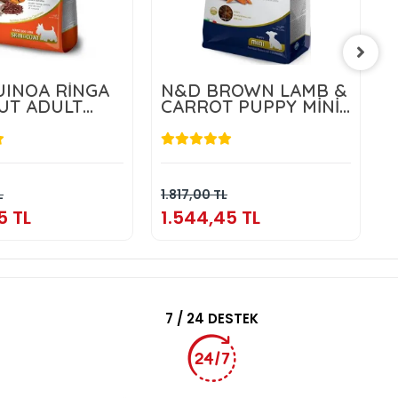
INOA RİNGA
N&D BROWN LAMB &
UT ADULT
CARROT PUPPY MİNİ
5 KG
1,5 KG
.804,55 TL
1.544,45 TL
Sepete Ekle
Sepete Ekle
L
1.817,00 TL
3
5 TL
1.544,45 TL
3
7 / 24 DESTEK