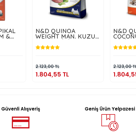
PIKAL
N&D QUINOA
N&D QU
M &
WEIGHT MAN. KUZU
COCON
 10 KG
ADULT MİNİ 2,5 KG
MİNİ 2,
TL
1.804,55 TL
1
kle
Sepete Ekle
2.123,00 TL
2.123,00 T
1.804,55 TL
1.804,5
Güvenli Alışveriş
Geniş Ürün Yelpazesi