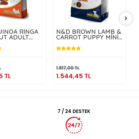
INOA RİNGA
N&D BROWN LAMB &
UT ADULT
CARROT PUPPY MİNİ
5 KG
1,5 KG
.804,55 TL
1.544,45 TL
Sepete Ekle
Sepete Ekle
L
1.817,00 TL
3
5 TL
1.544,45 TL
3
7 / 24 DESTEK