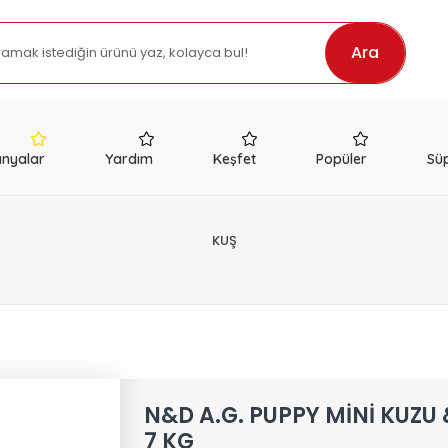
Ara
nyalar
Yardım
Keşfet
Popüler
Süp
KUŞ
N&D A.G. PUPPY MİNİ KUZU
7 KG