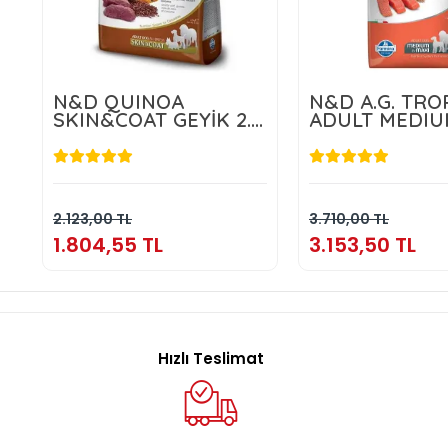
N&D QUINOA
N&D A.G. TRO
SKIN&COAT GEYİK 2.5
ADULT MEDIU
KG
MAXI SALMON
1.804,55 TL
3.153,50 
Sepete Ekle
Sepete E
2.123,00 TL
3.710,00 TL
1.804,55 TL
3.153,50 TL
Hızlı Teslimat