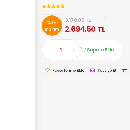
3.170,00 TL
%15
2.694,50 TL
indirim
Sepete Ekle
Favorilerime Ekle
Tavsiye Et