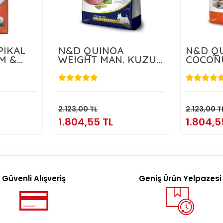
PIKAL
N&D QUINOA
N&D QU
M &
WEIGHT MAN. KUZU
COCON
 10 KG
ADULT MİNİ 2,5 KG
MİNİ 2,
TL
1.804,55 TL
1
kle
Sepete Ekle
2.123,00 TL
2.123,00 T
1.804,55 TL
1.804,5
Güvenli Alışveriş
Geniş Ürün Yelpazesi