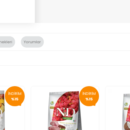
nekleri
Yorumlar
İNDİRİM
İNDİRİM
%15
%15