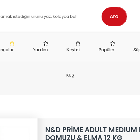
Ara
nyalar
Yardım
Keşfet
Popüler
Süp
KUŞ
N&D PRİME ADULT MEDIUM
DOMUZU & ELMA 12 KG