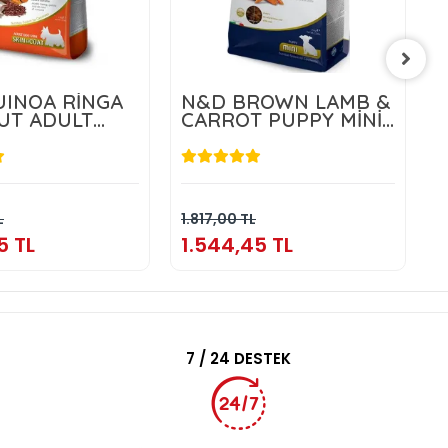
INOA RİNGA
N&D BROWN LAMB &
UT ADULT
CARROT PUPPY MİNİ
5 KG
1,5 KG
.804,55 TL
1.544,45 TL
Sepete Ekle
Sepete Ekle
L
1.817,00 TL
3
5 TL
1.544,45 TL
3
7 / 24 DESTEK