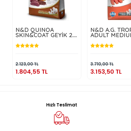
N&D QUINOA
N&D A.G. TRO
SKIN&COAT GEYİK 2.5
ADULT MEDIU
KG
MAXI SALMON
1.804,55 TL
3.153,50 
Sepete Ekle
Sepete E
2.123,00 TL
3.710,00 TL
1.804,55 TL
3.153,50 TL
Hızlı Teslimat