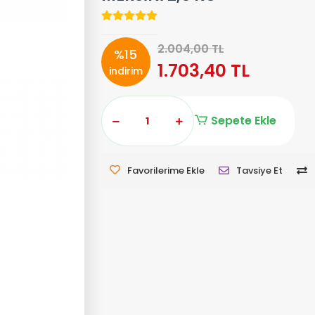
2.004,00 TL
%15
1.703,40 TL
indirim
Sepete Ekle
Favorilerime Ekle
Tavsiye Et