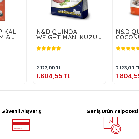
PIKAL
N&D QUINOA
N&D QU
M &
WEIGHT MAN. KUZU
COCON
 10 KG
ADULT MİNİ 2,5 KG
MİNİ 2,
TL
1.804,55 TL
1
kle
Sepete Ekle
2.123,00 TL
2.123,00 T
1.804,55 TL
1.804,5
Güvenli Alışveriş
Geniş Ürün Yelpazesi