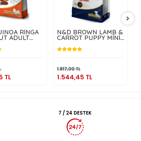
INOA RİNGA
N&D BROWN LAMB &
UT ADULT
CARROT PUPPY MİNİ
5 KG
1,5 KG
.804,55 TL
1.544,45 TL
Sepete Ekle
Sepete Ekle
L
1.817,00 TL
3
5 TL
1.544,45 TL
3
7 / 24 DESTEK