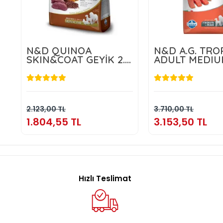
N&D QUINOA
N&D A.G. TRO
SKIN&COAT GEYİK 2.5
ADULT MEDIU
KG
MAXI SALMON
1.804,55 TL
3.153,50 
Sepete Ekle
Sepete E
2.123,00 TL
3.710,00 TL
1.804,55 TL
3.153,50 TL
Hızlı Teslimat