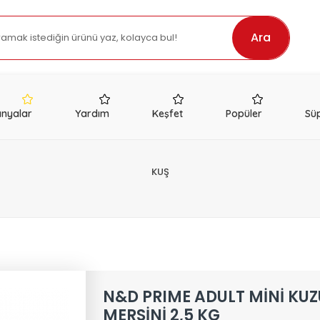
Ara
nyalar
Yardım
Keşfet
Popüler
Süp
KUŞ
N&D PRIME ADULT MİNİ KU
MERSİNİ 2,5 KG