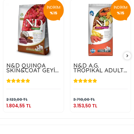
İNDİRİM
İNDİRİM
%15
%15
N&D QUINOA
N&D A.G.
SKIN&COAT GEYİK
TROPIKAL ADULT
2.5 KG
MEDIUM & MAXI
SALMON 10 KG
1.804,55 TL
3.153,50 TL
Sepete Ekle
Sepete Ekle
2.123,00 TL
3.710,00 TL
1.804,55 TL
3.153,50 TL