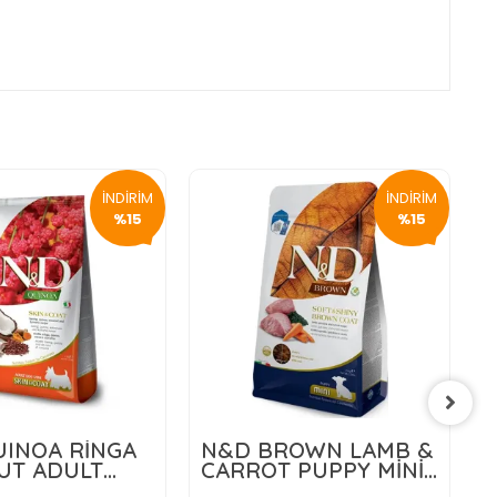
İNDİRİM
İNDİRİM
%15
%15
INOA RİNGA
N&D BROWN LAMB &
UT ADULT
CARROT PUPPY MİNİ
5 KG
1,5 KG