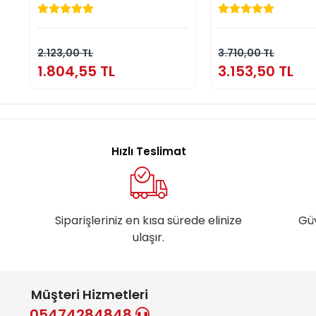
1.804,55 TL
3.153,50 
Sepete Ekle
Sepete E
2.123,00 TL
3.710,00 TL
1.804,55 TL
3.153,50 TL
Hızlı Teslimat
Siparişleriniz en kısa sürede elinize
Gü
ulaşır.
Müşteri Hizmetleri
05474284848