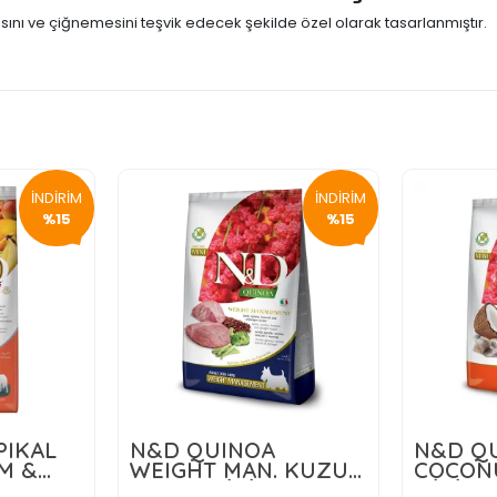
ını ve çiğnemesini teşvik edecek şekilde özel olarak tasarlanmıştır.
İNDİRİM
İNDİRİM
%15
%15
PIKAL
N&D QUINOA
N&D QU
M &
WEIGHT MAN. KUZU
COCON
 10 KG
ADULT MİNİ 2,5 KG
MİNİ 2,