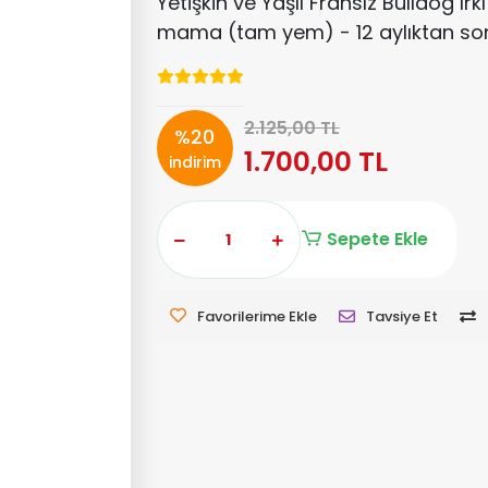
Yetişkin ve Yaşlı Fransız Bulldog ırkı
mama (tam yem) - 12 aylıktan so
2.125,00 TL
%20
1.700,00 TL
indirim
Sepete Ekle
Favorilerime Ekle
Tavsiye Et