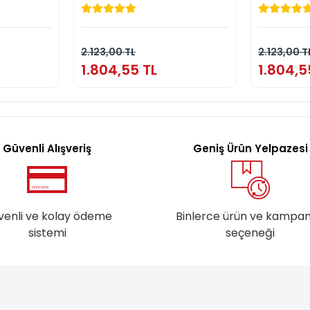
TL
1.804,55 TL
1
kle
Sepete Ekle
2.123,00 TL
2.123,00 T
1.804,55 TL
1.804,5
Güvenli Alışveriş
Geniş Ürün Yelpazesi
venli ve kolay ödeme
Binlerce ürün ve kampa
sistemi
seçeneği