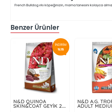
French Bulldog ırkı köpeğinizin, mama tanesini kolayca almas
Benzer Ürünler
İNDİRİM
%15
N&D QUINOA
N&D A.G. TRO
SKIN&COAT GEYİK 2.5
ADULT MEDIU
KG
MAXI SALMON