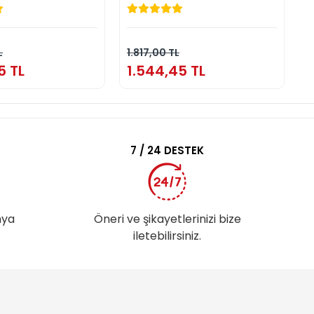
.804,55 TL
1.544,45 TL
Sepete Ekle
Sepete Ekle
L
1.817,00 TL
3
5 TL
1.544,45 TL
3
7 / 24 DESTEK
nya
Öneri ve şikayetlerinizi bize
iletebilirsiniz.