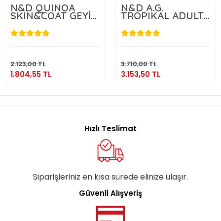
N&D QUINOA
N&D A.G.
SKIN&COAT GEYİK
TROPIKAL ADULT
2.5 KG
MEDIUM & MAXI
SALMON 10 KG
1.804,55 TL
3.153,50 TL
Sepete Ekle
Sepete Ekle
2.123,00 TL
3.710,00 TL
1.804,55 TL
3.153,50 TL
Hızlı Teslimat
Siparişleriniz en kısa sürede elinize ulaşır.
Güvenli Alışveriş