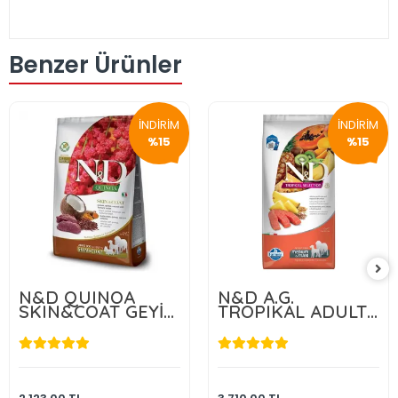
Benzer Ürünler
İNDİRİM
İNDİRİM
%15
%15
N&D QUINOA
N&D A.G.
SKIN&COAT GEYİK
TROPIKAL ADULT
2.5 KG
MEDIUM & MAXI
SALMON 10 KG
1.804,55 TL
3.153,50 TL
Sepete Ekle
Sepete Ekle