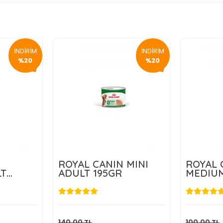
İNDİRİM
İNDİRİM
%20
%20
ROYAL CANIN MINI
ROYAL 
LT
ADULT 195GR
MEDIUM
GR
L
112,00 TL
kle
Sepete Ekle
140,00 TL
100,00 TL