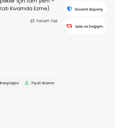
öpekler için tam yem –
Katı Kıvamda Ezme)
Güvenli Alışveriş
Yorum Yaz
İade ve Değişim
Karşılaştır
Fiyat Alarmı