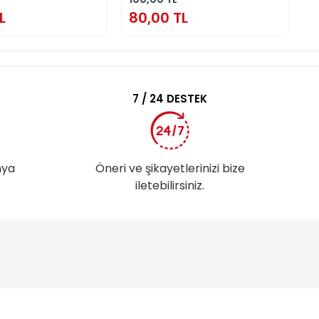
L
80,00 TL
8
7 / 24 DESTEK
nya
Öneri ve şikayetlerinizi bize
iletebilirsiniz.