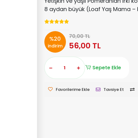
Yetişkin ve yaşlı Pomeranian ırkı k
8 aydan büyük (Loaf Yaş Mama – 
70,00 TL
%20
56,00 TL
indirim
Sepete Ekle
Favorilerime Ekle
Tavsiye Et