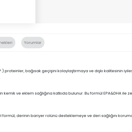
nekleri
Yorumlar
.I.P.) proteinler, bağısak geçişini kolaylaştırmaya ve dışkı kalitesinin iyil
n kemik ve eklem sağlığına katkıda bulunur. Bu formül EPA&DHA ile zeng
l formül, derinin bariyer rolünü desteklemeye ve deri sağlığını korum