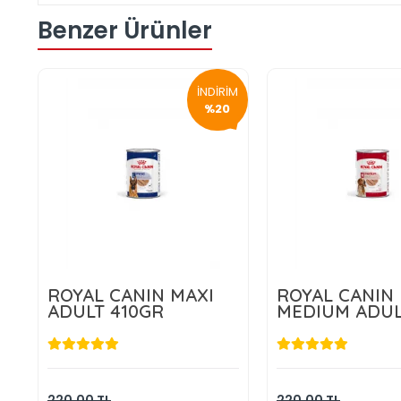
Benzer Ürünler
İNDİRİM
%20
ROYAL CANIN MAXI
ROYAL CANIN
ADULT 410GR
MEDIUM ADU
410GR
176,00 TL
176,00 T
Sepete Ekle
Sepete E
220,00 TL
220,00 TL