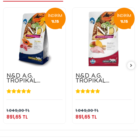
İNDİRİM
İNDİRİM
%15
%15
N&D A.G.
N&D A.G.
TROPIKAL
TROPIKAL
NEUTERED LAMB
NEUTERED
1,5 KG
CHICKEN 1,5 KG
891,65 TL
891,65 TL
Sepete Ekle
Sepete Ekle
1.049,00 TL
1.049,00 TL
891,65 TL
891,65 TL