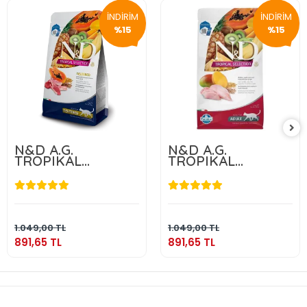
İNDİRİM
İNDİRİM
%15
%15
N&D A.G.
N&D A.G.
TROPIKAL
TROPIKAL
NEUTERED LAMB
NEUTERED
1,5 KG
CHICKEN 1,5 KG
891,65 TL
891,65 TL
Sepete Ekle
Sepete Ekle
1.049,00 TL
1.049,00 TL
891,65 TL
891,65 TL