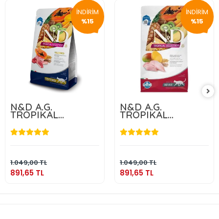
İNDİRİM
İNDİRİM
%15
%15
N&D A.G.
N&D A.G.
TROPIKAL
TROPIKAL
NEUTERED LAMB
NEUTERED
1,5 KG
CHICKEN 1,5 KG
891,65 TL
891,65 TL
Sepete Ekle
Sepete Ekle
1.049,00 TL
1.049,00 TL
891,65 TL
891,65 TL