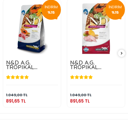
İNDİRİM
İNDİRİM
%15
%15
N&D A.G.
N&D A.G.
TROPIKAL
TROPIKAL
NEUTERED LAMB
NEUTERED
1,5 KG
CHICKEN 1,5 KG
891,65 TL
891,65 TL
Sepete Ekle
Sepete Ekle
1.049,00 TL
1.049,00 TL
891,65 TL
891,65 TL