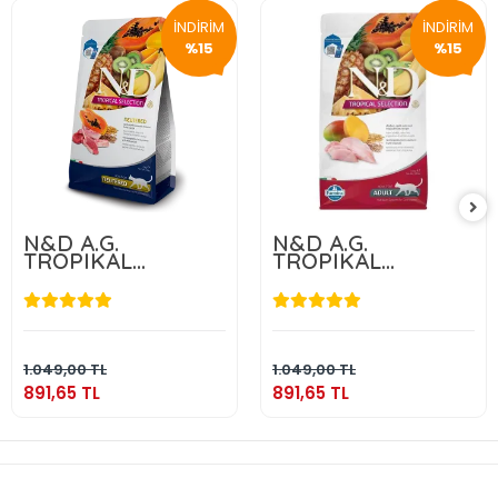
İNDİRİM
İNDİRİM
%15
%15
N&D A.G.
N&D A.G.
TROPIKAL
TROPIKAL
NEUTERED LAMB
NEUTERED
1,5 KG
CHICKEN 1,5 KG
891,65 TL
891,65 TL
Sepete Ekle
Sepete Ekle
1.049,00 TL
1.049,00 TL
891,65 TL
891,65 TL