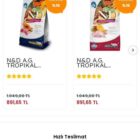
%15
%15
N&D A.G.
N&D A.G.
TROPIKAL
TROPIKAL
NEUTERED LAMB
NEUTERED
1,5 KG
CHICKEN 1,5 KG
891,65 TL
891,65 TL
Sepete Ekle
Sepete Ekle
1.049,00 TL
1.049,00 TL
891,65 TL
891,65 TL
Hızlı Teslimat