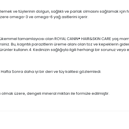
lemek ve tüylerinin dolgun, sağlıklı ve parlak olmasını sağlamak için
üzere omega-3 ve omega-6 yağ asitlerini içerir.
ükemmel tamamlayıcısı olan ROYAL CANIN® HAIR&SKIN CARE yaş maması
siniz. Bu, kaşıntılı parazitlerin üreme alanı olan toz ve kepeklerin gide
ler kullanın.4. Kedinizin sağlığıyla ilgili herhangi bir sorunuz veya e
afta Sonra daha iyi bir deri ve tüy kalitesi gözlemledi.
 olmak üzere, dengeli mineral miktarı ile formüle edilmiştir.