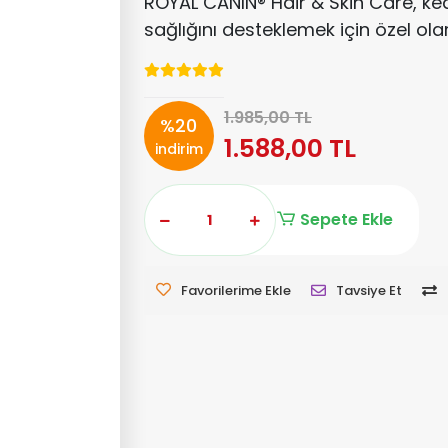
ROYAL CANIN® Hair & Skin Care, kedi
sağlığını desteklemek için özel ola
1.985,00 TL
%20
1.588,00 TL
indirim
Sepete Ekle
Favorilerime Ekle
Tavsiye Et