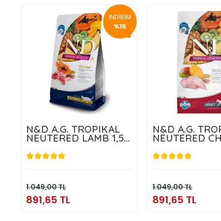
İNDİRİM
%15
N&D A.G. TROPIKAL
N&D A.G. TRO
NEUTERED LAMB 1,5
NEUTERED CH
KG
1,5 KG
891,65 TL
891,65 T
Sepete Ekle
Sepete E
1.049,00 TL
1.049,00 TL
891,65 TL
891,65 TL