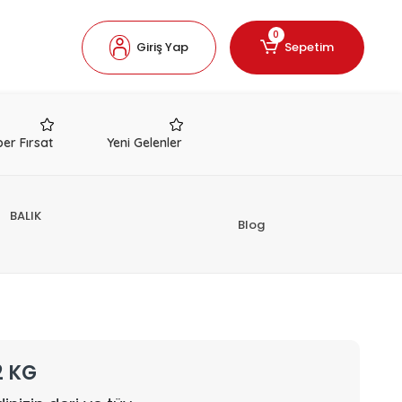
0
Giriş Yap
Sepetim
er Fırsat
Yeni Gelenler
BALIK
Blog
2 KG