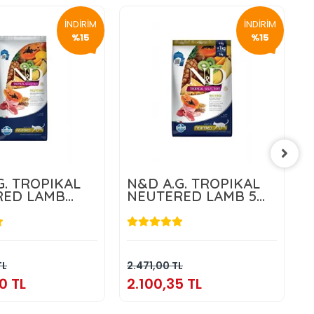
İNDİRİM
İNDİRİM
%15
%15
G. TROPIKAL
N&D A.G. TROPIKAL
RED LAMB
NEUTERED LAMB 5
KG
5
680,50 TL
2.100,35 TL
Sepete Ekle
Sepete Ekle
TL
2.471,00 TL
2
0 TL
2.100,35 TL
2