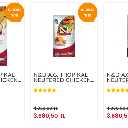
İNDİRİM
İNDİRİM
%15
%15
PIKAL
N&D A.G. TROPIKAL
N&D A.
ICKEN
NEUTERED CHICKEN
NEUTE
10KG
10KG
L
3.680,50 TL
3.
kle
Sepete Ekle
4.330,00 TL
4.330,00 
3.680,50 TL
3.680,5